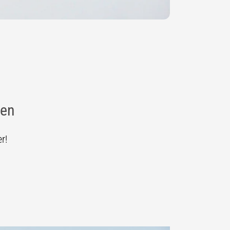
gen
r!