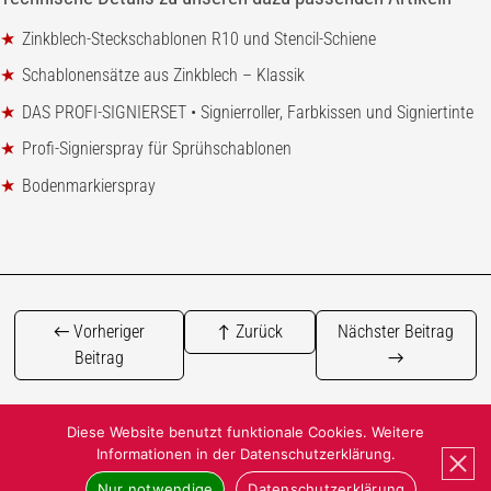
Zinkblech-Steckschablonen R10 und Stencil-Schiene
Schablonensätze aus Zinkblech – Klassik
DAS PROFI-SIGNIERSET • Signierroller, Farbkissen und Signiertinte
Profi-Signierspray für Sprühschablonen
Bodenmarkierspray
← Vorheriger
↑ Zurück
Nächster Beitrag
Beitrag
→
Diese Website benutzt funktionale Cookies. Weitere
Informationen in der Datenschutzerklärung.
© 2010–2026 SCHABLONEN-TECHNIK Gunnar Hansen |
Nur notwendige
Datenschutzerklärung